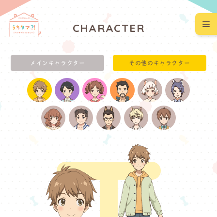
C
H
A
R
A
C
T
E
R
メインキャラクター
その他のキャラクター
TOP
NEWS
ONAIR
INTRODUCTION
STORY
STAFF/CAST
CHARACTER
MOVIE
MUSIC
Blu-ray&DVD
EVENT
SPECIAL
Official Twitter
Official Instagram