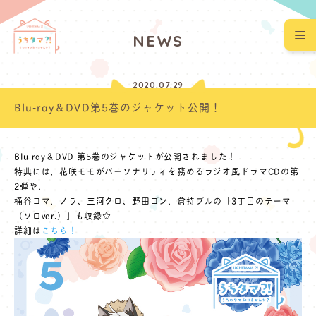
N
E
W
S
2020.07.29
TOP
NEWS
Blu-ray＆DVD‬第5巻のジャケット公開！
ONAIR
INTRODUCTION
Blu-ray＆DVD‬ ‪第5巻のジャケットが公開されました！
STORY
STAFF/CAST
特典には、花咲モモがパーソナリティを務めるラジオ風ドラマCDの第
2弾や、
桶谷コマ、ノラ、三河クロ、野田ゴン、倉持ブルの「3丁目のテーマ
CHARACTER
MOVIE
（ソロver.）」も収録☆
詳細は
こちら！
MUSIC
Blu-ray&DVD
EVENT
SPECIAL
Official Twitter
Official Instagram